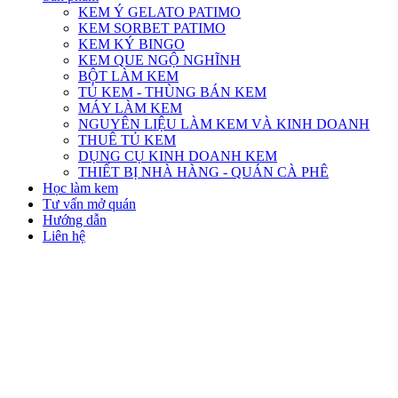
KEM Ý GELATO PATIMO
KEM SORBET PATIMO
KEM KÝ BINGO
KEM QUE NGỘ NGHĨNH
BỘT LÀM KEM
TỦ KEM - THÙNG BÁN KEM
MÁY LÀM KEM
NGUYÊN LIỆU LÀM KEM VÀ KINH DOANH
THUÊ TỦ KEM
DỤNG CỤ KINH DOANH KEM
THIẾT BỊ NHÀ HÀNG - QUÁN CÀ PHÊ
Học làm kem
Tư vấn mở quán
Hướng dẫn
Liên hệ