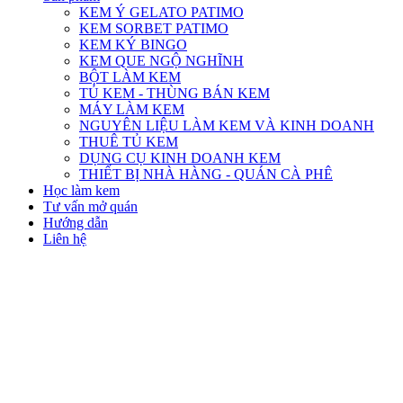
KEM Ý GELATO PATIMO
KEM SORBET PATIMO
KEM KÝ BINGO
KEM QUE NGỘ NGHĨNH
BỘT LÀM KEM
TỦ KEM - THÙNG BÁN KEM
MÁY LÀM KEM
NGUYÊN LIỆU LÀM KEM VÀ KINH DOANH
THUÊ TỦ KEM
DỤNG CỤ KINH DOANH KEM
THIẾT BỊ NHÀ HÀNG - QUÁN CÀ PHÊ
Học làm kem
Tư vấn mở quán
Hướng dẫn
Liên hệ