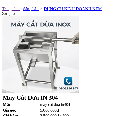
Trang chủ
>
Sản phẩm
>
DỤNG CỤ KINH DOANH KEM
Sản phẩm
Máy Cắt Dừa IN 304
Mã:
may cat dua in304
Giá gốc
5.000.000đ
Giá bán:
3.500.000đ
(-30%)