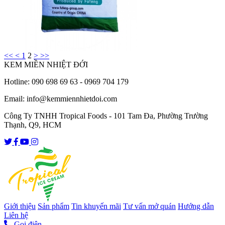
<<
<
1
2
>
>>
KEM MIỀN NHIỆT ĐỚI
Hotline: 090 698 69 63 - 0969 704 179
Email: info@kemmiennhietdoi.com
Công Ty TNHH Tropical Foods - 101 Tam Đa, Phường Trường
Thạnh, Q9, HCM
Giới thiệu
Sản phẩm
Tin khuyến mãi
Tư vấn mở quán
Hướng dẫn
Liên hệ
Gọi điện