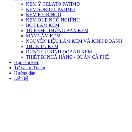
KEM Ý GELATO PATIMO
KEM SORBET PATIMO
KEM KÝ BINGO
KEM QUE NGỘ NGHĨNH
BỘT LÀM KEM
TỦ KEM - THÙNG BÁN KEM
MÁY LÀM KEM
NGUYÊN LIỆU LÀM KEM VÀ KINH DOANH
THUÊ TỦ KEM
DỤNG CỤ KINH DOANH KEM
THIẾT BỊ NHÀ HÀNG - QUÁN CÀ PHÊ
Học làm kem
Tư vấn mở quán
Hướng dẫn
Liên hệ