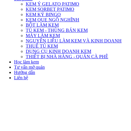
KEM Ý GELATO PATIMO
KEM SORBET PATIMO
KEM KÝ BINGO
KEM QUE NGỘ NGHĨNH
BỘT LÀM KEM
TỦ KEM - THÙNG BÁN KEM
MÁY LÀM KEM
NGUYÊN LIỆU LÀM KEM VÀ KINH DOANH
THUÊ TỦ KEM
DỤNG CỤ KINH DOANH KEM
THIẾT BỊ NHÀ HÀNG - QUÁN CÀ PHÊ
Học làm kem
Tư vấn mở quán
Hướng dẫn
Liên hệ