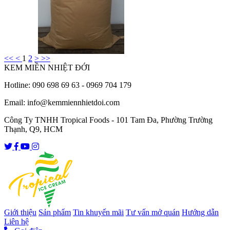
<<
<
1
2
>
>>
KEM MIỀN NHIỆT ĐỚI
Hotline: 090 698 69 63 - 0969 704 179
Email: info@kemmiennhietdoi.com
Công Ty TNHH Tropical Foods - 101 Tam Đa, Phường Trường
Thạnh, Q9, HCM
Giới thiệu
Sản phẩm
Tin khuyến mãi
Tư vấn mở quán
Hướng dẫn
Liên hệ