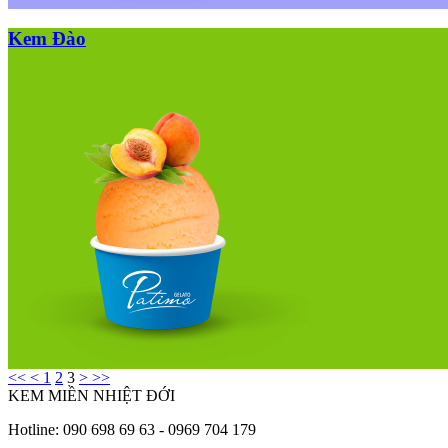
Kem Đào
<<
<
1
2
3
>
>>
KEM MIỀN NHIỆT ĐỚI
Hotline: 090 698 69 63 - 0969 704 179