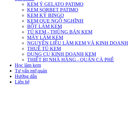
KEM Ý GELATO PATIMO
KEM SORBET PATIMO
KEM KÝ BINGO
KEM QUE NGỘ NGHĨNH
BỘT LÀM KEM
TỦ KEM - THÙNG BÁN KEM
MÁY LÀM KEM
NGUYÊN LIỆU LÀM KEM VÀ KINH DOANH
THUÊ TỦ KEM
DỤNG CỤ KINH DOANH KEM
THIẾT BỊ NHÀ HÀNG - QUÁN CÀ PHÊ
Học làm kem
Tư vấn mở quán
Hướng dẫn
Liên hệ