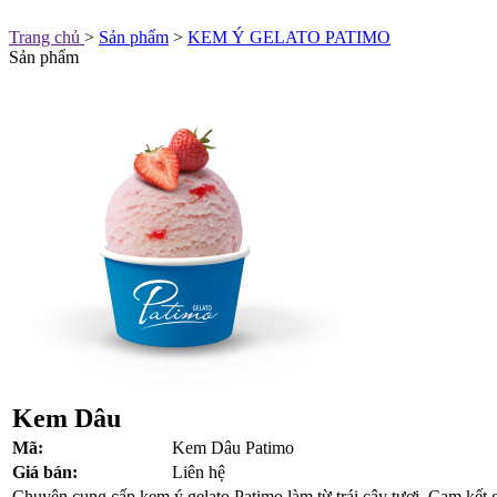
Trang chủ
>
Sản phẩm
>
KEM Ý GELATO PATIMO
Sản phẩm
Kem Dâu
Mã:
Kem Dâu Patimo
Giá bán:
Liên hệ
Chuyên cung cấp kem ý gelato Patimo làm từ trái cây tươi. Cam kết gi