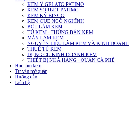
KEM Ý GELATO PATIMO
KEM SORBET PATIMO
KEM KÝ BINGO
KEM QUE NGỘ NGHĨNH
BỘT LÀM KEM
TỦ KEM - THÙNG BÁN KEM
MÁY LÀM KEM
NGUYÊN LIỆU LÀM KEM VÀ KINH DOANH
THUÊ TỦ KEM
DỤNG CỤ KINH DOANH KEM
THIẾT BỊ NHÀ HÀNG - QUÁN CÀ PHÊ
Học làm kem
Tư vấn mở quán
Hướng dẫn
Liên hệ