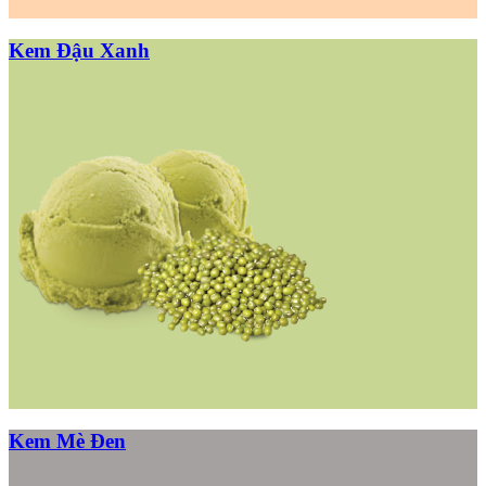
Kem Đậu Xanh
Kem Mè Đen