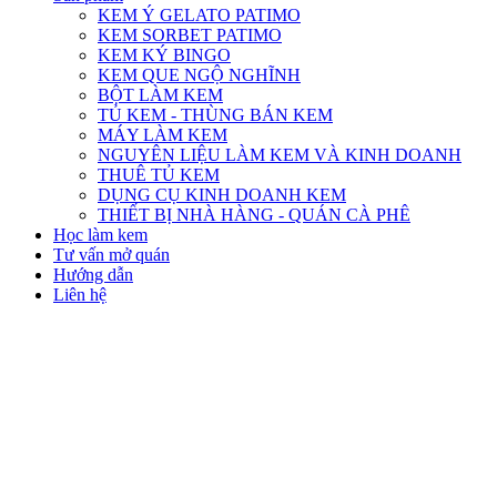
KEM Ý GELATO PATIMO
KEM SORBET PATIMO
KEM KÝ BINGO
KEM QUE NGỘ NGHĨNH
BỘT LÀM KEM
TỦ KEM - THÙNG BÁN KEM
MÁY LÀM KEM
NGUYÊN LIỆU LÀM KEM VÀ KINH DOANH
THUÊ TỦ KEM
DỤNG CỤ KINH DOANH KEM
THIẾT BỊ NHÀ HÀNG - QUÁN CÀ PHÊ
Học làm kem
Tư vấn mở quán
Hướng dẫn
Liên hệ