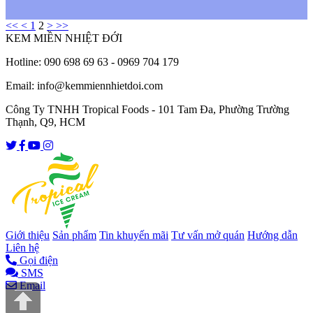
<<
<
1
2
>
>>
KEM MIỀN NHIỆT ĐỚI
Hotline: 090 698 69 63 - 0969 704 179
Email: info@kemmiennhietdoi.com
Công Ty TNHH Tropical Foods - 101 Tam Đa, Phường Trường
Thạnh, Q9, HCM
Giới thiệu
Sản phẩm
Tin khuyến mãi
Tư vấn mở quán
Hướng dẫn
Liên hệ
Gọi điện
SMS
Email