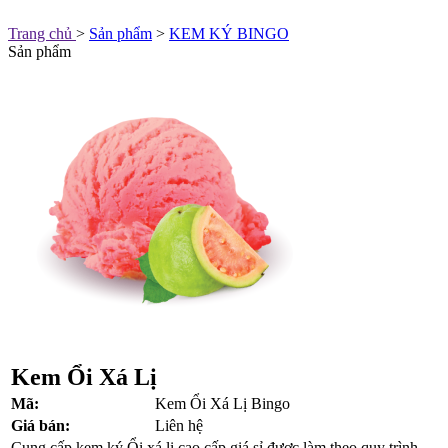
Trang chủ
>
Sản phẩm
>
KEM KÝ BINGO
Sản phẩm
Kem Ổi Xá Lị
Mã:
Kem Ổi Xá Lị Bingo
Giá bán:
Liên hệ
Cung cấp kem ký Ổi xá lị cao cấp giá sỉ được làm theo quy trình