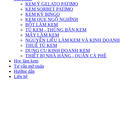
KEM Ý GELATO PATIMO
KEM SORBET PATIMO
KEM KÝ BINGO
KEM QUE NGỘ NGHĨNH
BỘT LÀM KEM
TỦ KEM - THÙNG BÁN KEM
MÁY LÀM KEM
NGUYÊN LIỆU LÀM KEM VÀ KINH DOANH
THUÊ TỦ KEM
DỤNG CỤ KINH DOANH KEM
THIẾT BỊ NHÀ HÀNG - QUÁN CÀ PHÊ
Học làm kem
Tư vấn mở quán
Hướng dẫn
Liên hệ