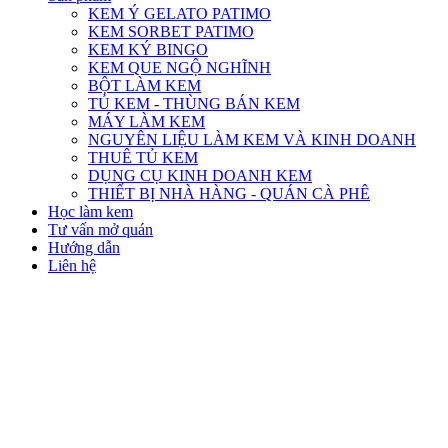
KEM Ý GELATO PATIMO
KEM SORBET PATIMO
KEM KÝ BINGO
KEM QUE NGỘ NGHĨNH
BỘT LÀM KEM
TỦ KEM - THÙNG BÁN KEM
MÁY LÀM KEM
NGUYÊN LIỆU LÀM KEM VÀ KINH DOANH
THUÊ TỦ KEM
DỤNG CỤ KINH DOANH KEM
THIẾT BỊ NHÀ HÀNG - QUÁN CÀ PHÊ
Học làm kem
Tư vấn mở quán
Hướng dẫn
Liên hệ