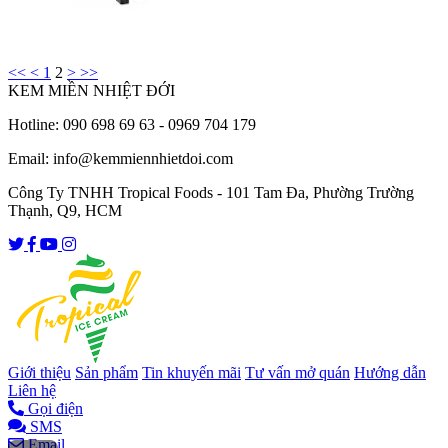
<<
<
1
2
>
>>
KEM MIỀN NHIỆT ĐỚI
Hotline: 090 698 69 63 - 0969 704 179
Email: info@kemmiennhietdoi.com
Công Ty TNHH Tropical Foods - 101 Tam Đa, Phường Trường
Thạnh, Q9, HCM
Giới thiệu
Sản phẩm
Tin khuyến mãi
Tư vấn mở quán
Hướng dẫn
Liên hệ
Gọi điện
SMS
Email