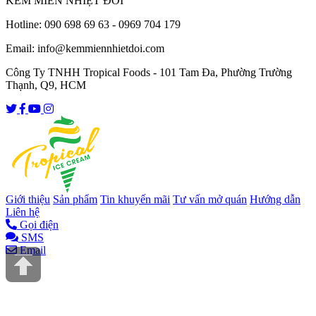
KEM MIỀN NHIỆT ĐỚI
Hotline: 090 698 69 63 - 0969 704 179
Email: info@kemmiennhietdoi.com
Công Ty TNHH Tropical Foods - 101 Tam Đa, Phường Trường
Thạnh, Q9, HCM
Giới thiệu
Sản phẩm
Tin khuyến mãi
Tư vấn mở quán
Hướng dẫn
Liên hệ
Gọi điện
SMS
Email