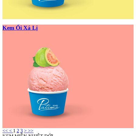
Kem Ổi Xá Lị
<<
<
1
2
3
>
>>