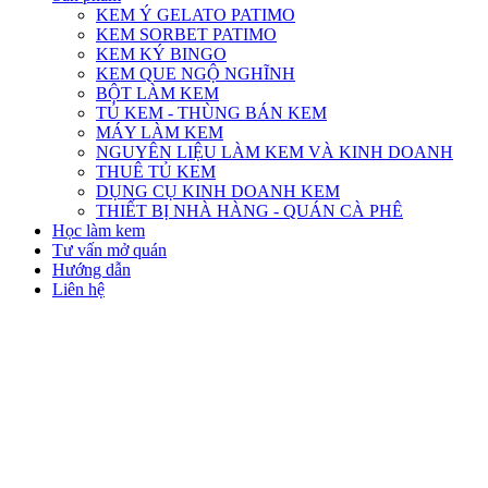
KEM Ý GELATO PATIMO
KEM SORBET PATIMO
KEM KÝ BINGO
KEM QUE NGỘ NGHĨNH
BỘT LÀM KEM
TỦ KEM - THÙNG BÁN KEM
MÁY LÀM KEM
NGUYÊN LIỆU LÀM KEM VÀ KINH DOANH
THUÊ TỦ KEM
DỤNG CỤ KINH DOANH KEM
THIẾT BỊ NHÀ HÀNG - QUÁN CÀ PHÊ
Học làm kem
Tư vấn mở quán
Hướng dẫn
Liên hệ