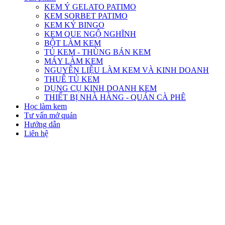
KEM Ý GELATO PATIMO
KEM SORBET PATIMO
KEM KÝ BINGO
KEM QUE NGỘ NGHĨNH
BỘT LÀM KEM
TỦ KEM - THÙNG BÁN KEM
MÁY LÀM KEM
NGUYÊN LIỆU LÀM KEM VÀ KINH DOANH
THUÊ TỦ KEM
DỤNG CỤ KINH DOANH KEM
THIẾT BỊ NHÀ HÀNG - QUÁN CÀ PHÊ
Học làm kem
Tư vấn mở quán
Hướng dẫn
Liên hệ