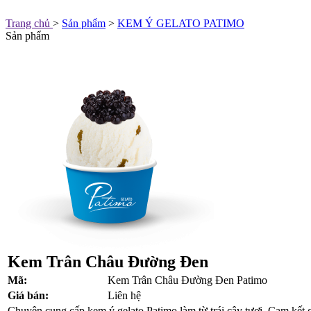
Trang chủ
>
Sản phẩm
>
KEM Ý GELATO PATIMO
Sản phẩm
Kem Trân Châu Đường Đen
Mã:
Kem Trân Châu Đường Đen Patimo
Giá bán:
Liên hệ
Chuyên cung cấp kem ý gelato Patimo làm từ trái cây tươi. Cam kết gi