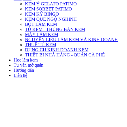
KEM Ý GELATO PATIMO
KEM SORBET PATIMO
KEM KÝ BINGO
KEM QUE NGỘ NGHĨNH
BỘT LÀM KEM
TỦ KEM - THÙNG BÁN KEM
MÁY LÀM KEM
NGUYÊN LIỆU LÀM KEM VÀ KINH DOANH
THUÊ TỦ KEM
DỤNG CỤ KINH DOANH KEM
THIẾT BỊ NHÀ HÀNG - QUÁN CÀ PHÊ
Học làm kem
Tư vấn mở quán
Hướng dẫn
Liên hệ