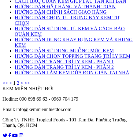
CÁCH BẢO QUẢN KEM GIÚP LÂU TAN KHI BÁN
HƯỚNG DẪN ĐẶT HÀNG VÀ THANH TOÁN
HƯỚNG DẪN CHÍNH SÁCH GIAO HÀNG
HƯỚNG DẪN CHỌN TỦ TRƯNG BÀY KEM TỰ
CHỌN
HƯỚNG DẪN SỬ DỤNG TỦ KEM VÀ CÁCH BẢO
QUẢN KEM
HƯỚNG DẪN DÙNG KHAY ĐỰNG KEM VÀ KHUNG
KEM
HƯỚNG DẪN SỬ DỤNG MUỖNG MÚC KEM
HƯỚNG DẪN CHỌN TOPPING TRANG TRÍ LY KEM
HƯỚNG DẪN TRANG TRÍ LY KEM - PHẦN 1
HƯỚNG DẪN TRANG TRÍ LY KEM - PHẦN 2
HƯỚNG DẪN LÀM KEM DỪA ĐƠN GIẢN TẠI NHÀ
<<
<
1
2
>
>>
KEM MIỀN NHIỆT ĐỚI
Hotline: 090 698 69 63 - 0969 704 179
Email: info@kemmiennhietdoi.com
Công Ty TNHH Tropical Foods - 101 Tam Đa, Phường Trường
Thạnh, Q9, HCM