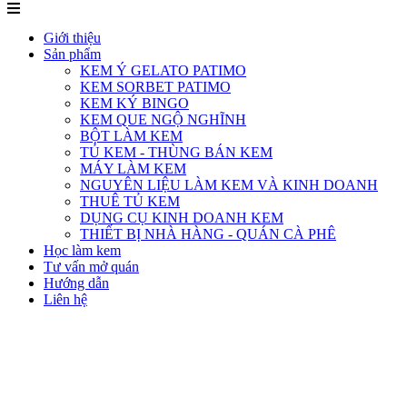
Giới thiệu
Sản phẩm
KEM Ý GELATO PATIMO
KEM SORBET PATIMO
KEM KÝ BINGO
KEM QUE NGỘ NGHĨNH
BỘT LÀM KEM
TỦ KEM - THÙNG BÁN KEM
MÁY LÀM KEM
NGUYÊN LIỆU LÀM KEM VÀ KINH DOANH
THUÊ TỦ KEM
DỤNG CỤ KINH DOANH KEM
THIẾT BỊ NHÀ HÀNG - QUÁN CÀ PHÊ
Học làm kem
Tư vấn mở quán
Hướng dẫn
Liên hệ